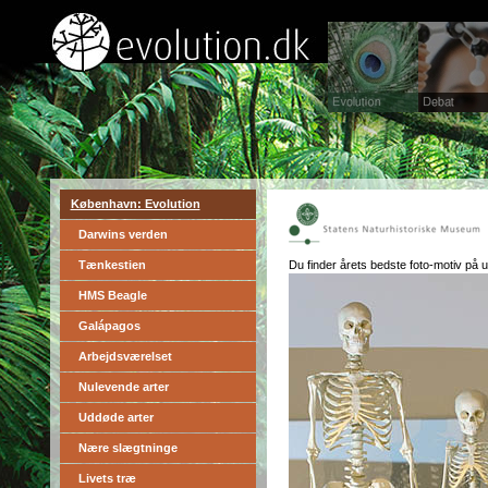
København: Evolution
Darwins verden
Tænkestien
Du finder årets bedste foto-motiv på ud
HMS Beagle
Galápagos
Arbejdsværelset
Nulevende arter
Uddøde arter
Nære slægtninge
Livets træ